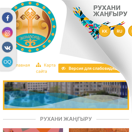
KK
RU
Главная
Карта
Версия для слабовидящих
сайта
РУХАНИ ЖАҢҒЫРУ