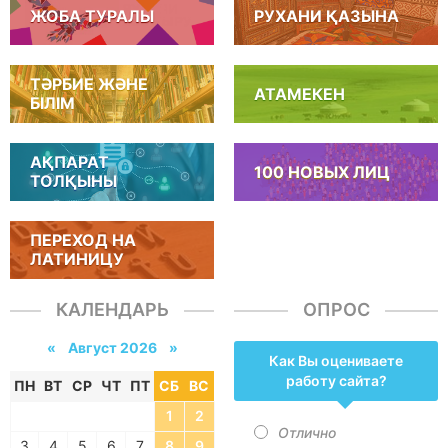
ЖОБА ТУРАЛЫ
РУХАНИ ҚАЗЫНА
ТӘРБИЕ ЖӘНЕ
АТАМЕКЕН
БІЛІМ
АҚПАРАТ
100 НОВЫХ ЛИЦ
ТОЛҚЫНЫ
ПЕРЕХОД НА
ЛАТИНИЦУ
КАЛЕНДАРЬ
ОПРОС
«
Август 2026 »
Как Вы оцениваете
работу сайта?
ПН
ВТ
СР
ЧТ
ПТ
СБ
ВС
1
2
Отлично
3
4
5
6
7
8
9