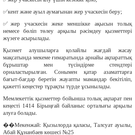
✅
кент және ауыл аумағынан жер учаскесін беру;
✅
жер учаскесін жеке меншікке ақысын толық
немесе бөліп төлеу арқылы рәсімдеу қызметтері
жүзеге асырылады.
Қызмет алушыларға қолайлы жағдай жасау
мақсатында мекеме ғимаратында арнайы ақпараттық
бұрыштар мен түсіндірме стендтері
орналастырылған.
Сонымен қатар азаматтарға
бағыт-бағдар беретін жауапты мамандар бекітіліп,
қажетті кеңестер тұрақты түрде ұсынылады.
Мемлекеттік қызметтер бойынша толық ақпарат пен
кеңесті 1414 Бірыңғай байланыс орталығы арқылы
алуға болады.
��
Мекенжай: Қызылорда қаласы, Талсуат ауылы,
Абай Құнанбаев көшесі №25