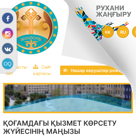
KK
RU
Басты
Сайт
Нашар көрушілер режим
бет
картасы
ҚОҒАМДАҒЫ ҚЫЗМЕТ КӨРСЕТУ
ЖҮЙЕСІНІҢ МАҢЫЗЫ