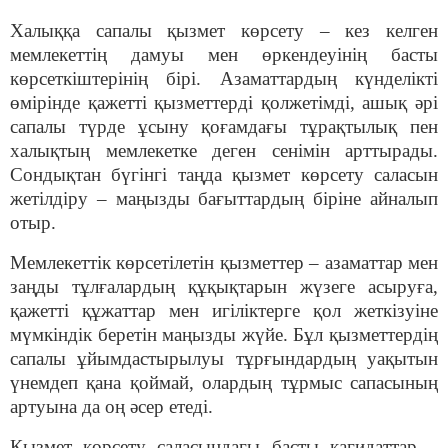
Халыққа сапалы қызмет көрсету – кез келген
мемлекеттің дамуы мен өркендеуінің басты
көрсеткіштерінің бірі. Азаматтардың күнделікті
өмірінде қажетті қызметтерді қолжетімді, ашық әрі
сапалы түрде ұсыну қоғамдағы тұрақтылық пен
халықтың мемлекетке деген сенімін арттырады.
Сондықтан бүгінгі таңда қызмет көрсету саласын
жетілдіру – маңызды бағыттардың біріне айналып
отыр.
Мемлекеттік көрсетілетін қызметтер – азаматтар мен
заңды тұлғалардың құқықтарын жүзеге асыруға,
қажетті құжаттар мен игіліктерге қол жеткізуіне
мүмкіндік беретін маңызды жүйе. Бұл қызметтердің
сапалы ұйымдастырылуы тұрғындардың уақытын
үнемдеп қана қоймай, олардың тұрмыс сапасының
артуына да оң әсер етеді.
Қызмет көрсету саласындағы басты қағидаттар –