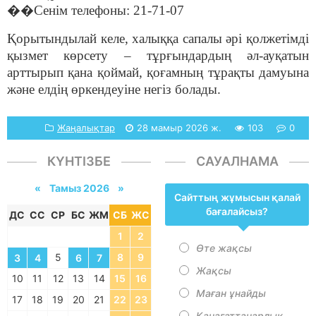
��
Сенім телефоны: 21-71-07
Қорытындылай келе, халыққа сапалы әрі қолжетімді
қызмет көрсету – тұрғындардың әл-ауқатын
арттырып қана қоймай, қоғамның тұрақты дамуына
және елдің өркендеуіне негіз болады.
Жаңалықтар
28 мамыр 2026 ж.
103
0
КҮНТІЗБЕ
САУАЛНАМА
«
Тамыз 2026 »
Сайттың жұмысын қалай
бағалайсыз?
ДС
СС
СР
БС
ЖМ
СБ
ЖС
1
2
Өте жақсы
5
8
9
3
4
6
7
Жақсы
10
11
12
13
14
15
16
Маған ұнайды
17
18
19
20
21
22
23
Қанағаттанарлық