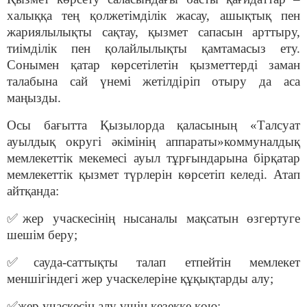
халыққа тең қолжетімділік жасау, ашықтық пен
жариялылықты сақтау, қызмет сапасын арттыру,
тиімділік пен қолайлылықты қамтамасыз ету.
Сонымен қатар көрсетілетін қызметтерді заман
талабына сай үнемі жетілдіріп отыру да аса
маңызды.
Осы бағытта Қызылорда қаласының «
Талсуат
ауылдық округі әкімінің аппараты
»
коммуналдық
мемлекеттік мекемесі ауыл тұрғындарына бірқатар
мемлекеттік қызмет түрлерін көрсетіп келеді. Атап
айтқанда:
✅
жер учаскесінің нысаналы мақсатын өзгертуге
шешім беру;
✅
сауда-саттықты талап етпейтін мемлекет
меншігіндегі жер учаскелеріне құқықтарды алу;
✅
жер учаскесін алу үшін кезекке қою;